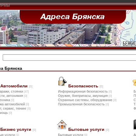
ИРМЫ
а Брянска
Автомобили
Безопасность
[0]
[0]
гаражи, стоянки
Информационная безопасность
Б
[47]
[0]
сти, автохимия
Оружие, боеприпасы, амуниция
П
[0]
[0]
ехника
Охранные системы, оборудование
С
[0]
[0]
жа автомобилей
Промышленная безопасность
Т
[0]
[0]
т, сервис, тюнинг
Ф
[0]
омощь
[0]
Бизнес услуги
Бытовые услуги
[0]
[0]
ые услуги
Бытовые услуги
А
[1]
[0]