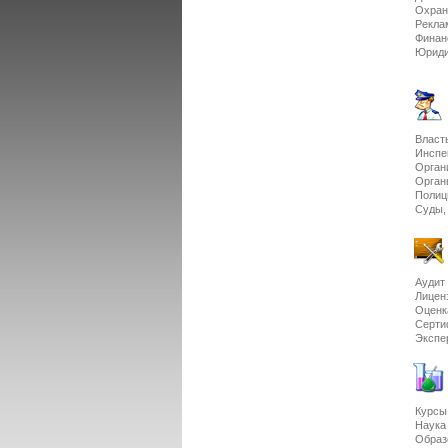
Охран
Рекла
Финан
Юриди
Власт
Инспе
Орган
Орган
Поли
Суды,
Аудит
Лицен
Оцен
Серти
Экспе
Курс
Наук
Образ