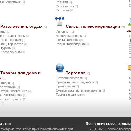
нги, семинары
Р
[0]
Религия
[0]
С
Учреждения
[0]
Экология
[0]
Развлечения, отдых
Связь, телекоммуникации
[0]
[0]
н
ницы
Интернет
[0]
[0]
 рестораны, бары
Мобильная связь
[0]
[0]
А
 по интересам
Почта, телефон
[0]
[0]
Н
ники, торжества
Радио, телевидение
[0]
[0]
С
, туризм
[0]
С
ы развлечений
[0]
С
С
Товары для дома и
Торговля
[0]
а
[0]
Оптовая торговля
А
[0]
Продукты, напитки, табак
А
, видео
[0]
[0]
Промтовары
В
ая техника
[0]
[0]
Супермаркеты, гипермаркеты
Ж
ютеры, оргтехника
[0]
[0]
Торговые центры
Т
ь, светильники
[0]
[0]
Э
еты интерьера
[0]
ы
[0]
статьи
Последние пресс-релизы
фундаментов: какие признаки фиксируются при
17-01-2026 Пособие по безр