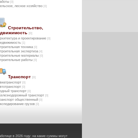
аботы
[0]
ельское, лесное хозяйство
[0]
Строительство,
едвижимость
[0]
рхитектура и проектирование
[0]
едвижимость
[1]
троительная техника
[0]
троительная экспертиза
[4]
троительные материалы
[0]
троительные работы
[0]
Транспорт
[0]
виатранспорт
[0]
втотранспорт
[0]
одный транспорт
[0]
елезнодорожный транспорт
[0]
ранспорт общественный
[0]
кспедирование грузов
[0]
аботице в 2026 году: на какие суммы могут