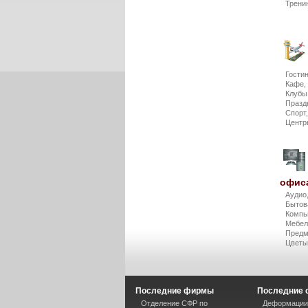
Трени
Гости
Кафе,
Клубы
Празд
Спорт
Центр
офис
Аудио
Бытов
Компь
Мебел
Предм
Цвет
Последние фирмы
Последние 
Отделение СФР по
Деформации 