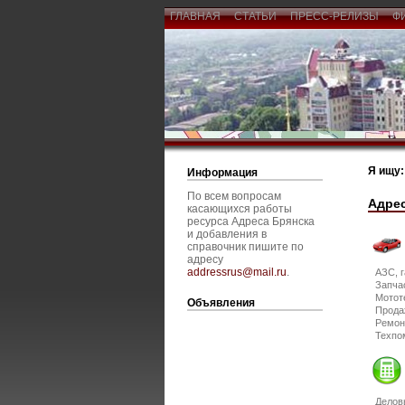
ГЛАВНАЯ
СТАТЬИ
ПРЕСС-РЕЛИЗЫ
Ф
Я ищу:
Информация
По всем вопросам
Адрес
касающихся работы
ресурса Адреса Брянска
и добавления в
справочник пишите по
адресу
addressrus@mail.ru
.
АЗС, 
Запча
Мотот
Объявления
Прода
Ремон
Техп
Делов