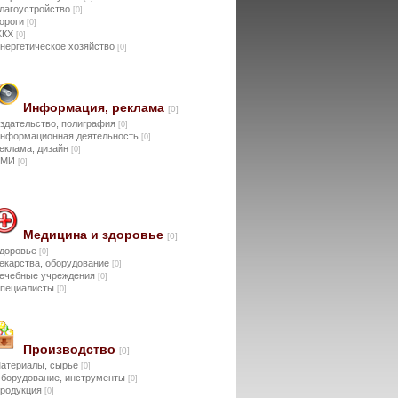
лагоустройство
[0]
ороги
[0]
ЖКХ
[0]
нергетическое хозяйство
[0]
Информация, реклама
[0]
здательство, полиграфия
[0]
нформационная деятельность
[0]
еклама, дизайн
[0]
СМИ
[0]
Медицина и здоровье
[0]
доровье
[0]
екарства, оборудование
[0]
ечебные учреждения
[0]
пециалисты
[0]
Производство
[0]
атериалы, сырье
[0]
борудование, инструменты
[0]
родукция
[0]