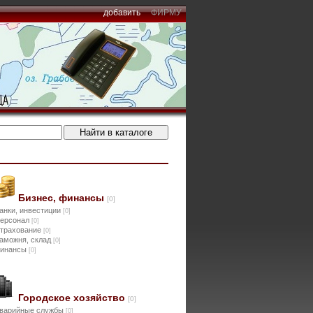
добавить
ФИРМУ
Бизнес, финансы
[0]
анки, инвестиции
[0]
ерсонал
[0]
трахование
[0]
аможня, склад
[0]
инансы
[0]
Городское хозяйство
[0]
варийные службы
[0]