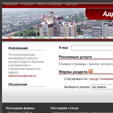
ГЛАВНАЯ
СТАТЬИ
ПРЕСС-РЕЛИЗЫ
ФИРМЫ
Я ищу:
Информация
По всем вопросам
Рекламные услуги
касающихся работы
ресурса Адреса Брянска
Главная страница
Бизнес услуги
и добавления в
справочник пишите по
Фирмы раздела
адресу
addressrus@mail.ru
.
Сортировать по:
городу
названи
Объявления
Выберите регион:
Последние фирмы
Последние статьи
Отделение СФР по
Деформации фундаментов: какие признаки фи