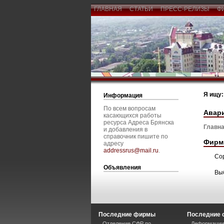
ГЛАВНАЯ
СТАТЬИ
ПРЕСС-РЕЛИЗЫ
Ф
Я ищу:
Информация
По всем вопросам
Авар
касающихся работы
ресурса Адреса Брянска
Главна
и добавления в
справочник пишите по
Фирм
адресу
addressrus@mail.ru
.
Со
Объявления
Вы
Последние фирмы
Последние 
Отделение СФР по
Деформации 