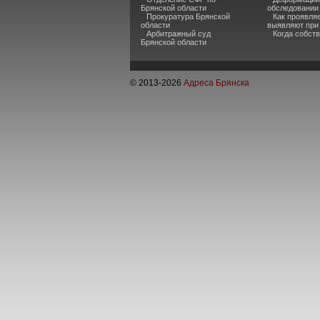
Брянской области
обследовании
Прокуратура Брянской
Как проявля
области
выявляют при
Арбитражный суд
Когда собств
Брянской области
© 2013-
2026
Адреса Брянска