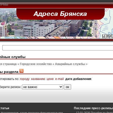
ИРМЫ
ийные службы
я страница
Городское хозяйство
Аварийные службы
ы раздела
ртировать по:
городу
названию
цене
e-mail
дате добавления
берите регион:
статьи
Последние пресс-релизы
фундаментов: какие признаки фиксируются при
17-01-2026 Пособие по безр