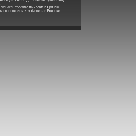
а
плотность трафика по часам в Брянске
м потенциалом для бизнеса в Брянске