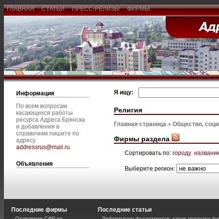
ГЛАВНАЯ
СТАТЬИ
ПРЕСС-РЕЛИЗЫ
ФИРМЫ
Я ищу:
Информация
По всем вопросам
Религия
касающихся работы
ресурса Адреса Брянска
Главная страница
Общество, соц
и добавления в
справочник пишите по
Фирмы раздела
адресу
addressrus@mail.ru
.
Сортировать по:
городу
названи
Объявления
Выберите регион:
Последние фирмы
Последние статьи
Отделение СФР по
Деформации фундаментов: какие признаки фи