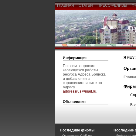
ГЛАВНАЯ
СТАТЬИ
ПРЕСС-РЕЛИЗЫ
Ф
Я ищу:
Информация
По всем вопросам
Орга
касающихся работы
ресурса Адреса Брянска
Главна
и добавления в
справочник пишите по
Фирм
адресу
addressrus@mail.ru
.
Со
Объявления
Вы
Последние фирмы
Последние 
Отделение СФР по
Деформации 