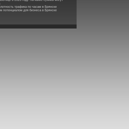
а
плотность трафика по часам в Брянске
м потенциалом для бизнеса в Брянске