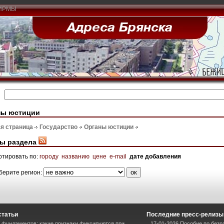
ИРМЫ
ны юстиции
я страница
Государство
Органы юстиции
ы раздела
ртировать по:
городу
названию
цене
e-mail
дате добавления
берите регион:
статьи
Последние пресс-релизы
фундаментов: какие признаки фиксируются при
17-01-2026 Пособие по безр