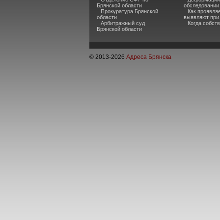
Брянской области
обследовании
Прокуратура Брянской
Как проявля
области
выявляют при
Арбитражный суд
Когда собств
Брянской области
© 2013-
2026
Адреса Брянска