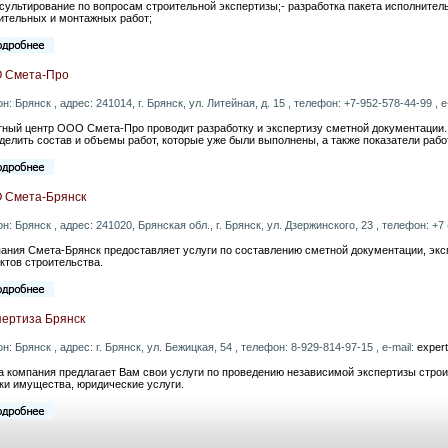
нсультирование по вопросам строительной экспертизы;- разработка пакета исполните
ительных и монтажных работ;
 Смета-Про
он: Брянск , адрес: 241014, г. Брянск, ул. Литейная, д. 15 , телефон: +7-952-578-44-99 , e
ный центр ООО Смета-Про проводит разработку и экспертизу сметной документации.
делить состав и объемы работ, которые уже были выполнены, а также показатели работ
 Смета-Брянск
он: Брянск , адрес: 241020, Брянская обл., г. Брянск, ул. Дзержинского, 23 , телефон: +7 
ания Смета-Брянск предоставляет услуги по составлению сметной документации, эк
ктов строительства.
пертиза Брянск
он: Брянск , адрес: г. Брянск, ул. Бежицкая, 54 , телефон: 8-929-814-97-15 , e-mail:
exper
 компания предлагает Вам свои услуги по проведению независимой экспертизы строи
ки имущества, юридические услуги.