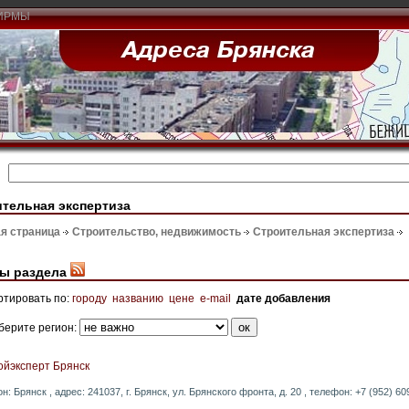
ИРМЫ
тельная экспертиза
я страница
Строительство, недвижимость
Строительная экспертиза
ы раздела
ртировать по:
городу
названию
цене
e-mail
дате добавления
берите регион:
ойэксперт Брянск
он: Брянск , адрес: 241037, г. Брянск, ул. Брянского фронта, д. 20 , телефон: +7 (952) 609