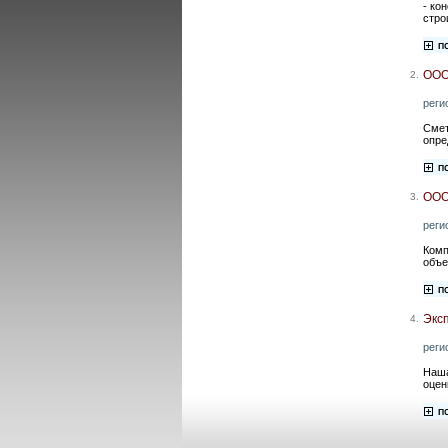
- ко
стро
ООО
2.
реги
Смет
опре
ООО
3.
реги
Комп
объе
Экс
4.
реги
Наша
оцен