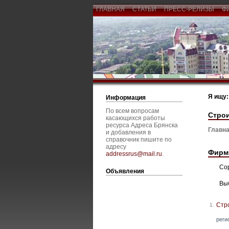
ГЛАВНАЯ
СТАТЬИ
ПРЕСС-РЕЛИЗЫ
Ф
Я ищу:
Информация
По всем вопросам
Строи
касающихся работы
ресурса Адреса Брянска
Главна
и добавления в
справочник пишите по
адресу
Фирм
addressrus@mail.ru
.
Со
Объявления
Вы
Стр
1.
реги