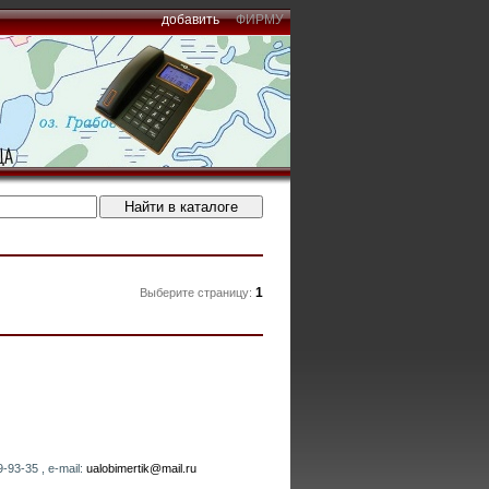
добавить
ФИРМУ
1
Выберите страницу:
-93-35 , e-mail:
ualobimertik@mail.ru