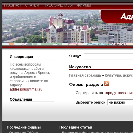
ГЛАВНАЯ
СТАТЬИ
ПРЕСС-РЕЛИЗЫ
ФИРМЫ
Я ищу:
Информация
По всем вопросам
Искусство
касающихся работы
ресурса Адреса Брянска
Главная страница
Культура, иску
и добавления в
справочник пишите по
Фирмы раздела
адресу
addressrus@mail.ru
.
Сортировать по:
городу
названи
Объявления
Выберите регион:
Последние фирмы
Последние статьи
Отделение СФР по
Деформации фундаментов: какие признаки фи