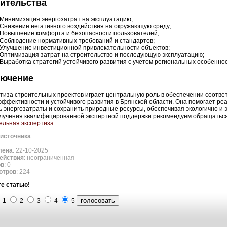
ительства
Минимизация энергозатрат на эксплуатацию;
Снижение негативного воздействия на окружающую среду;
Повышение комфорта и безопасности пользователей;
Соблюдение нормативных требований и стандартов;
Улучшение инвестиционной привлекательности объектов;
Оптимизация затрат на строительство и последующую эксплуатацию;
Выработка стратегий устойчивого развития с учетом региональных особенно
лючение
тиза строительных проектов играет центральную роль в обеспечении соотве
эффективности и устойчивого развития в Брянской области. Она помогает р
ь энергозатраты и сохранить природные ресурсы, обеспечивая экологично и 
лучения квалифицированной экспертной поддержки рекомендуем обращаться
ельная экспертиза
.
источника
:
лена
: 22-10-2025
ействия
: неограниченная
ов
: 0
отров
: 224
е статью!
1
2
3
4
5