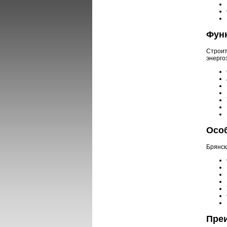
Функ
Строит
энерго
Особ
Брянск
Преи