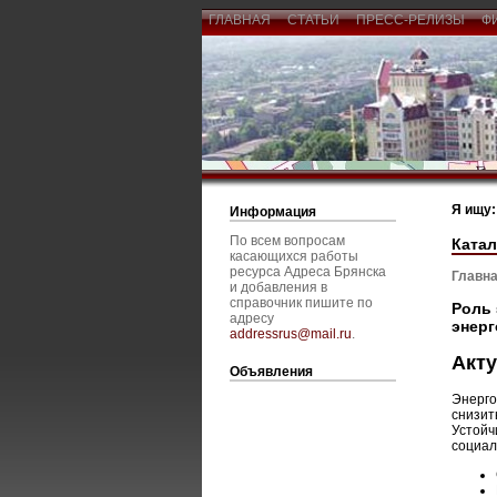
ГЛАВНАЯ
СТАТЬИ
ПРЕСС-РЕЛИЗЫ
Ф
Я ищу:
Информация
По всем вопросам
Катал
касающихся работы
ресурса Адреса Брянска
Главна
и добавления в
справочник пишите по
Роль 
адресу
энерг
addressrus@mail.ru
.
Акту
Объявления
Энерго
снизит
Устойч
социал