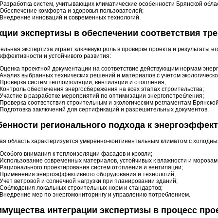
Разработка систем, учитывающих климатические особенности Брянской обла
Обеспечение комфорта и здоровья пользователей;
Внедрение инноваций и современных технологий.
ции экспертизы в обеспечении соответствия тр
ельная экспертиза играет ключевую роль в проверке проекта и результаты ег
эффективности и устойчивого развития:
Оценка проектной документации на соответствие действующим нормам энер
Анализ выбранных технических решений и материалов с учетом экологическо
Проверка систем теплоизоляции, вентиляции и отопления;
Контроль обеспечения энергосбережения на всех этапах строительства;
Участие в разработке мероприятий по оптимизации энергопотребления;
Проверка соответствия строительным и экологическим регламентам Брянской
Подготовка заключений для сертификаций и разрешительных документов.
енности регионального подхода к энергоэффек
ая область характеризуется умеренно-континентальным климатом с холодным
Особого внимания к теплоизоляции фасадов и кровли;
Использование современных материалов, устойчивых к влажности и морозам
Рационального проектирования систем отопления и вентиляции;
Применения энергоэффективного оборудования и технологий;
Учет ветровой и солнечной нагрузки при планировании зданий;
Соблюдения локальных строительных норм и стандартов;
Внедрение мер по энергомониторингу и управлению потреблением.
мущества интеграции экспертизы в процесс про