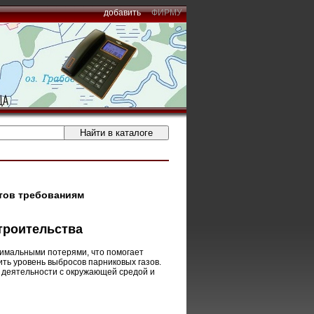
добавить
ФИРМУ
тов требованиям
троительства
имальными потерями, что помогает
ить уровень выбросов парниковых газов.
 деятельности с окружающей средой и