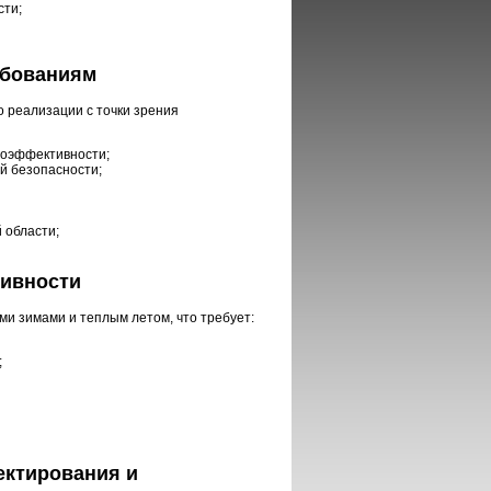
сти;
ебованиям
о реализации с точки зрения
гоэффективности;
й безопасности;
 области;
тивности
и зимами и теплым летом, что требует:
;
ектирования и