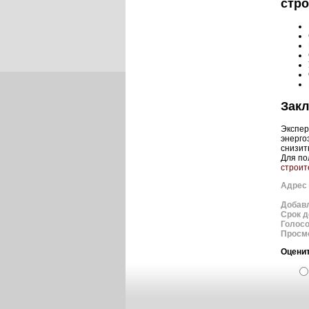
стро
Зак
Экспер
энерго
снизит
Для по
строит
Адрес 
Добав
Срок д
Голос
Просм
Оценит