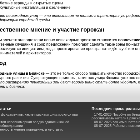
Летние веранды и открытые сцены
Культурные инсталляции и озеленение
ие пешеходных улиц — это инвестиция не только в транспортную реформу,
ормацию городской среды.
ственное мнение и участие горожан
 элементом подготовки новых пешеходных проектов становится
вовлечение
венные слушания и сбор предложений помогают сделать такие зоны по-наст
еализуются инициативы, когда проектирование пространств идёт с учётом мн
инимателей и архитекторов.
од
одные улицы в Брянске
— это не только способ повысить качество городско
турного развития. Существующие примеры, такие как улица Фокина, уже пока
по расширению пешеходных зон дают городу шанс стать более удобным,
зни и бизнеса.
статьи
Последние пресс-релизы
фундаментов: какие признаки фиксируются при
17-01-2026 Пособие по безр
рассчитывать жители Брянск
ется неравномерная осадка здания и как её
08-07-2025 Как изменяется 
 обследовании
08-07-2025 Районы с высоки
енность меняет поведение, а не статус