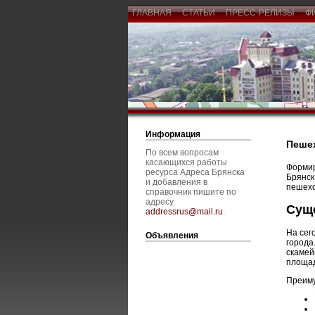
ГЛАВНАЯ
СТАТЬИ
ПРЕСС-РЕЛИЗЫ
Ф
Информация
Пешех
По всем вопросам
касающихся работы
Форми
ресурса Адреса Брянска
Брянск
и добавления в
пешехо
справочник пишите по
адресу
Сущ
addressrus@mail.ru
.
На сег
Объявления
города
скамей
площад
Преиму