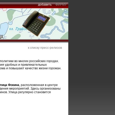
добавить
ФИРМУ
к списку пресс-релизов
олитики во многих российских городах.
ания удобных и привлекательных
изма и повышают качество жизни горожан.
лица Фокина
, расположенная в центре
ведения мероприятий. Здесь организованы
инов. Улица регулярно становится