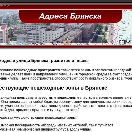
ИРМЫ
одные улицы Брянска: развитие и планы
рование
пешеходных пространств
становится важным элементом городской п
 также делает шаги в направлении улучшения городской среды за счёт созд
дных улиц. Такие пространства способствуют росту локального бизнеса, тур
ествующие пешеходные зоны в Брянске
одняшний день самым известным пешеходным участком в Брянске является
у
. Она представляет собой благоустроенную зону для прогулок, встреч и про
ки, уличное освещение, высажены деревья, работает множество кафе и магаз
кой для городских ярмарок и культурных акций.
щества уже действующей пешеходной зоны:
Высокая посещаемость как среди местных жителей, так и туристов
Развитая коммерческая инфраструктура вдоль улицы