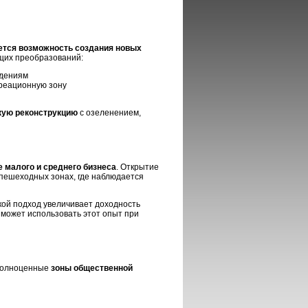
ется возможность создания новых
ущих преобразований:
ждениям
реационную зону
кую реконструкцию
с озеленением,
 малого и среднего бизнеса
. Открытие
 пешеходных зонах, где наблюдается
кой подход увеличивает доходность
 может использовать этот опыт при
 полноценные
зоны общественной