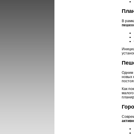
Пла
В рамк
пешех
Инициа
устано
Пеш
Одним 
новых 
постоя
Как по
малого
планир
Горо
Соврем
активн