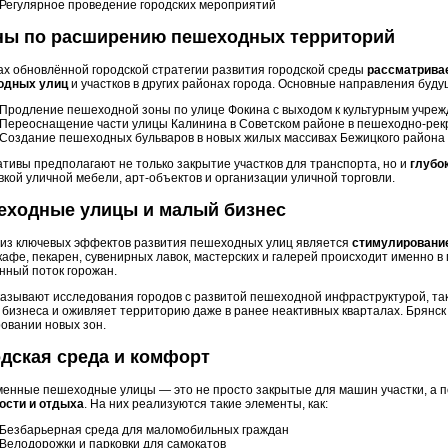
Регулярное проведение городских мероприятий
ны по расширению пешеходных территорий
ах обновлённой городской стратегии развития городской среды
рассматрива
одных улиц
и участков в других районах города. Основные направления буд
Продление пешеходной зоны по улице Фокина с выходом к культурным учре
Переоснащение части улицы Калинина в Советском районе в пешеходно-рек
Создание пешеходных бульваров в новых жилых массивах Бежицкого района
тивы предполагают не только закрытие участков для транспорта, но и
глубо
вкой уличной мебели, арт-объектов и организации уличной торговли.
еходные улицы и малый бизнес
из ключевых эффектов развития пешеходных улиц является
стимулирование
кафе, пекарен, сувенирных лавок, мастерских и галерей происходит именно в
нный поток горожан.
казывают исследования городов с развитой пешеходной инфраструктурой, та
 бизнеса и оживляет территорию даже в ранее неактивных кварталах. Брянск
овании новых зон.
дская среда и комфорт
енные пешеходные улицы — это не просто закрытые для машин участки, а
ости и отдыха
. На них реализуются такие элементы, как:
Безбарьерная среда для маломобильных граждан
Велодорожки и парковки для самокатов