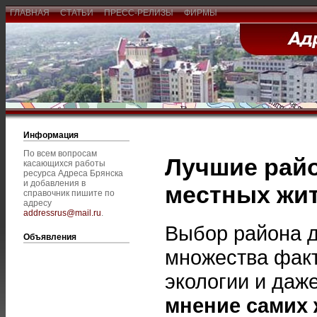
ГЛАВНАЯ
СТАТЬИ
ПРЕСС-РЕЛИЗЫ
ФИРМЫ
Информация
По всем вопросам
Лучшие рай
касающихся работы
ресурса Адреса Брянска
и добавления в
местных жи
справочник пишите по
адресу
addressrus@mail.ru
.
Выбор района д
Объявления
множества факт
экологии и даж
мнение самих