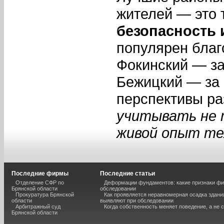
жителей — это 
безопасность 
популярен благ
Фокинский — з
Бежицкий — за 
перспективы ра
учитывать не 
живой опыт тех
Последние фирмы
Последние статьи
Отделение СФР по
Деформации фундаментов: какие признаки фи
Брянской области
обследовании
Прокуратура Брянской
Как проявляется неравномерная осадка здания
области
выявляют при обследовании
Арбитражный суд
Когда собственность меняет поведение, а не 
Брянской области