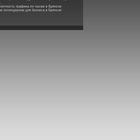
а
плотность трафика по часам в Брянске
м потенциалом для бизнеса в Брянске