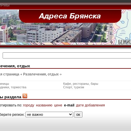
ИРМЫ
ечения, отдых
я страница
Развлечения, отдых
тиницы
Кафе, рестораны, бары
дники, торжества
Спорт, туризм
ы раздела
ртировать по:
городу
названию
цене
e-mail
дате добавления
берите регион: