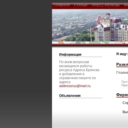
ГЛАВНАЯ
СТАТЬИ
ПРЕСС-РЕЛИЗЫ
Ф
Я ищу:
Информация
По всем вопросам
Развл
касающихся работы
ресурса Адреса Брянска
Главна
и добавления в
справочник пишите по
адресу
Гос
Праз
addressrus@mail.ru
.
Фирм
Объявления
Со
Вы