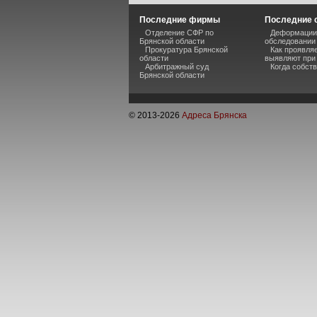
Последние фирмы
Последние 
Отделение СФР по
Деформации 
Брянской области
обследовании
Прокуратура Брянской
Как проявля
области
выявляют при
Арбитражный суд
Когда собств
Брянской области
© 2013-
2026
Адреса Брянска