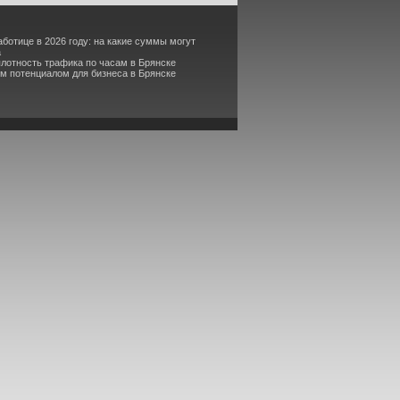
аботице в 2026 году: на какие суммы могут
а
плотность трафика по часам в Брянске
м потенциалом для бизнеса в Брянске